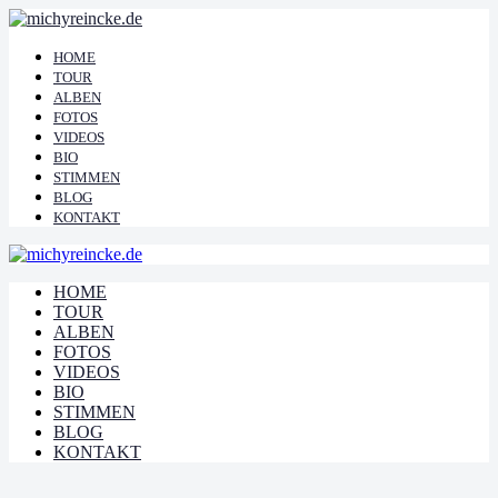
HOME
TOUR
ALBEN
FOTOS
VIDEOS
BIO
STIMMEN
BLOG
KONTAKT
HOME
TOUR
ALBEN
FOTOS
VIDEOS
BIO
STIMMEN
BLOG
KONTAKT