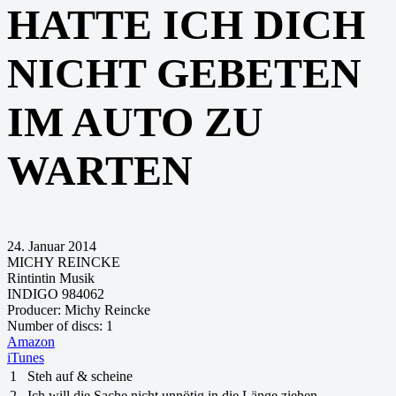
HATTE ICH DICH
NICHT GEBETEN
IM AUTO ZU
WARTEN
24. Januar 2014
MICHY REINCKE
Rintintin Musik
INDIGO 984062
Producer:
Michy Reincke
Number of discs:
1
Amazon
iTunes
1
Steh auf & scheine
2
Ich will die Sache nicht unnötig in die Länge ziehen